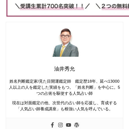
油井秀允
姓名判断鑑定家/見た目開運鑑定師 鑑定歴18年、延べ13000
人以上の人を鑑定した実績をもつ。「姓名判断」を中心に。5
つの占術を駆使する人気占い師
現在は対面鑑定の他、次世代の占い師を応援し、育成する
「人気占い師養成講座」も根強い人気を呼んでいる。