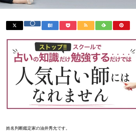
姓名判断鑑定家の油井秀允です。