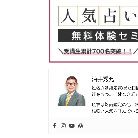
油井秀允
姓名判断鑑定家/見た目
績をもつ。「姓名判断
現在は対面鑑定の他、
根強い人気を呼んでい