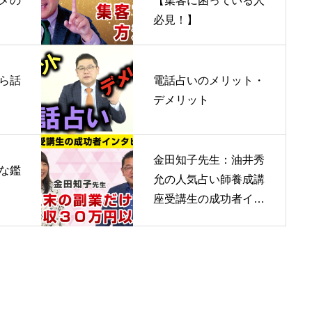
メの
【集客に困っている人
必見！】
ら話
電話占いのメリット・
デメリット
金田知子先生：油井秀
な鑑
允の人気占い師養成講
座受講生の成功者イン
タビュー、口コミ