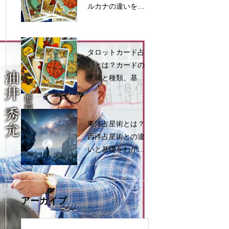
ルカナの違いをわ
かりやすく解説
タロットカード占
いとは？カードの
意味と種類、基礎
知識をわかりやす
く解説
東洋占星術とは？
西洋占星術との違
いと基礎をわかり
やすく解説
アーカイブ