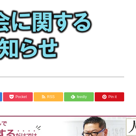
Pocket
RSS
feedly
Pin it