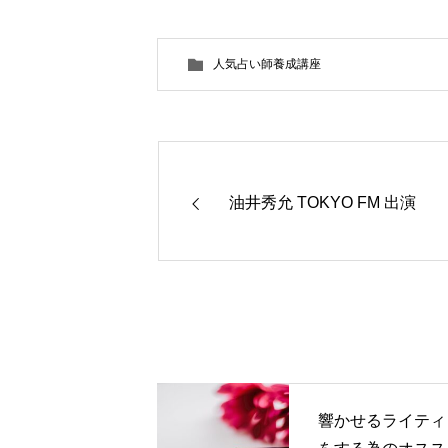
人気占い師養成講座
油井秀允 TOKYO FM 出演
響かせるライティ