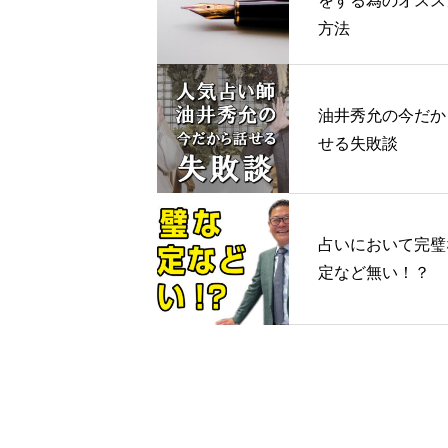
をする為のオスス
方法
油井秀允の今だか
せる失敗談
占いにおいて完璧
定など無い！？