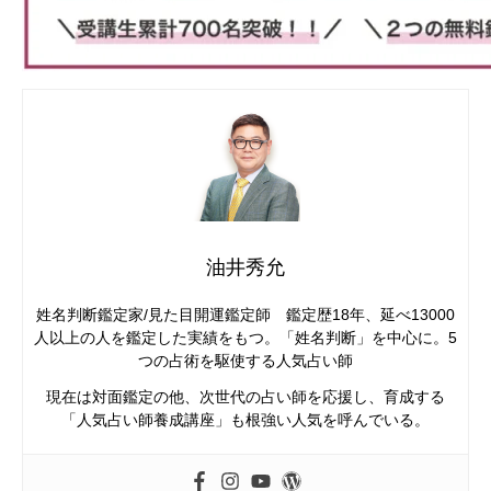
油井秀允
姓名判断鑑定家/見た目開運鑑定師 鑑定歴18年、延べ13000
人以上の人を鑑定した実績をもつ。「姓名判断」を中心に。5
つの占術を駆使する人気占い師
現在は対面鑑定の他、次世代の占い師を応援し、育成する
「人気占い師養成講座」も根強い人気を呼んでいる。