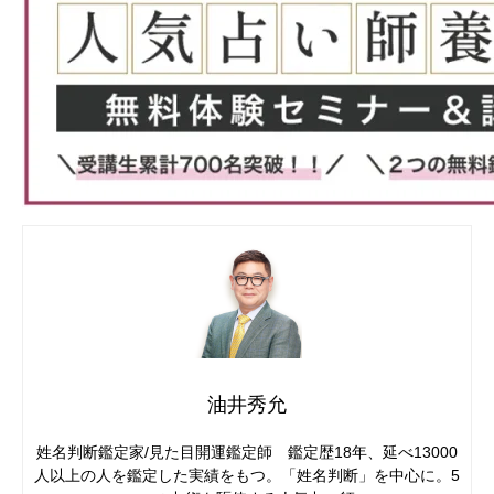
油井秀允
姓名判断鑑定家/見た目開運鑑定師 鑑定歴18年、延べ13000
人以上の人を鑑定した実績をもつ。「姓名判断」を中心に。5